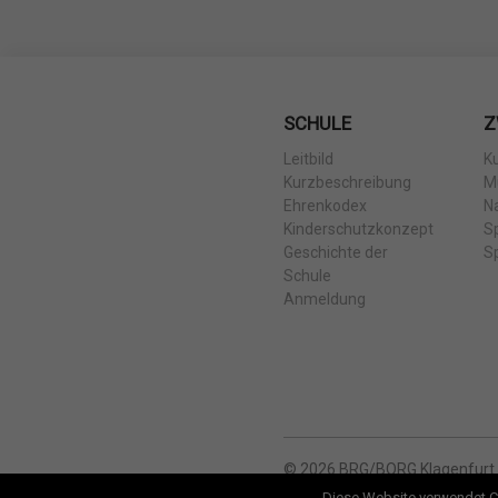
SCHULE
Z
Leitbild
K
Kurzbeschreibung
M
Ehrenkodex
N
Kinderschutzkonzept
S
Geschichte der
S
Schule
Anmeldung
© 2026 BRG/BORG Klagenfurt
Diese Website verwendet C