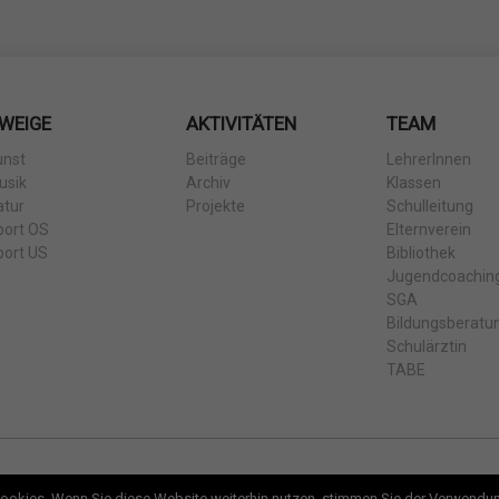
WEIGE
AKTIVITÄTEN
TEAM
unst
Beiträge
LehrerInnen
usik
Archiv
Klassen
atur
Projekte
Schulleitung
port OS
Elternverein
port US
Bibliothek
Jugendcoachin
SGA
Bildungsberatu
Schulärztin
TABE
ookies. Wenn Sie diese Website weiterhin nutzen, stimmen Sie der Verwendu