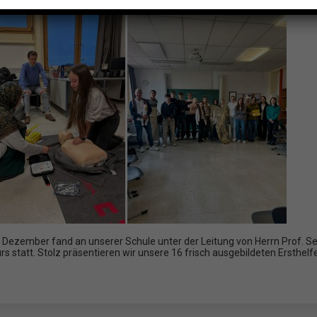
Dezember fand an unserer Schule unter der Leitung von Herrn Prof. Sel
urs statt. Stolz präsentieren wir unsere 16 frisch ausgebildeten Ersthelf