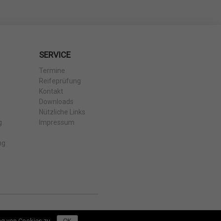
SERVICE
Termine
Reifeprüfung
Kontakt
Downloads
Nützliche Links
g
Impressum
ng
ng von Cookies zu.