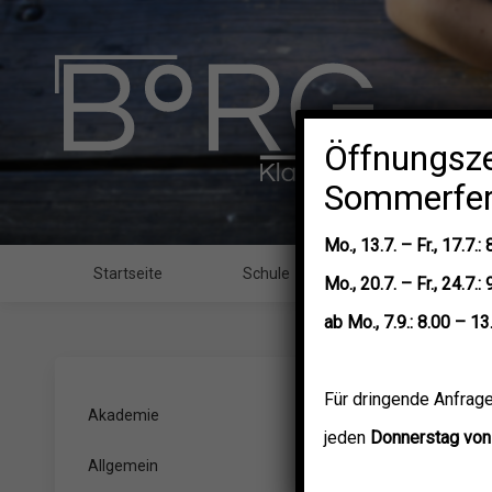
Öffnungsze
Sommerfer
Mo.,
13.7. –
Fr.,
17.7.: 
Startseite
Schule
Ausbildung
Mo.,
20.7.
–
Fr.,
24.7.: 
ab
Mo.,
7.9.: 8.00 – 13
Für dringende Anfrage
Akademie
jeden
Donnerstag von 
Erste
Allgemein
5. Deze