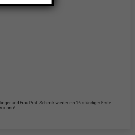
inger und Frau Prof. Schimik wieder ein 16-stündiger Erste-
er:innen!