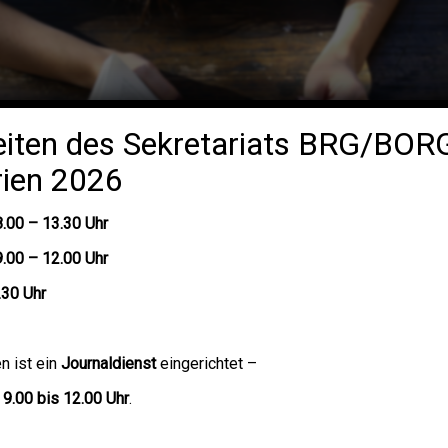
iten des Sekretariats BRG/BOR
ien 2026
8.00 – 13.30 Uhr
Aktivitäten
Team
Service
9.00 – 12.00 Uhr
.30 Uhr
n ist ein
Journaldienst
eingerichtet –
9.00 bis 12.00 Uhr
.
-Hilfe-Kurs
mber 2025 | Kategorie:
Allgemein