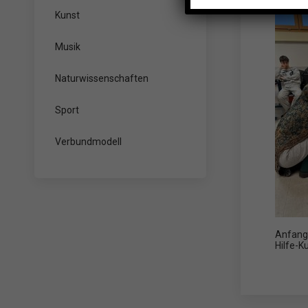
Kunst
Musik
Naturwissenschaften
Sport
Verbundmodell
Anfang 
Hilfe-K