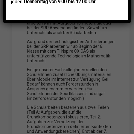
jeden
Donnerstag von 9.00 bis 12.00 Uhr
.
Das zentrale Ziel unseres Mathematik-
Unterrichts ist selbstverständlich eine
optimale Vorbereitung auf die Standardisierte
Reifeprüfung (SRP). Schon von Beginn an
arbeiten wir mit Aufgabenformaten, die auch
bei der SRP Anwendung finden. Sowohl im
Unterricht als auch bei Schularbeiten.
Aufgrund der technologischen Anforderungen
bei der SRP arbeiten wir ab Beginn der 6.
Klasse mit dem TI Nspire CX CAS als
unterstützende Technologie im Mathematik-
Unterricht.
Einige unserer FachkollegInnen stellen den
SchülerInnen zusätzliche Übungsmaterialien
über Moodle im Internet zur Verfügung. Bei
Bedarf können auch Förderstunden in
Anspruch genommen werden. (Für
SchülerInnen der Sportklassen sind sogar
Einzelförderstunden möglich.)
Die Schularbeiten bestehen aus zwei Teilen
(Teil A: Aufgaben, die auf die
Grundkompetenzen fokussieren, Teil 2:
Aufgaben zur Vernetzung der
Grundkompetenzen in definierten Kontexten
und Anwendungsbereichen). Erst ab der 7.