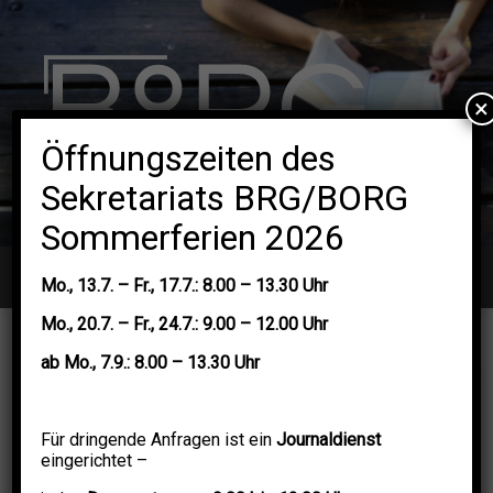
×
Öffnungszeiten des
Sekretariats BRG/BORG
Sommerferien 2026
Navigation
Mo.,
13.7. –
Fr.,
17.7.: 8.00 – 13.30 Uhr
Mo.,
20.7.
–
Fr.,
24.7.: 9.00 – 12.00 Uhr
ab
Mo.,
7.9.: 8.00 – 13.30 Uhr
Mathematik-Unterricht am
Für dringende Anfragen ist ein
Journaldienst
eingerichtet –
BRG/BORG Klagenfurt