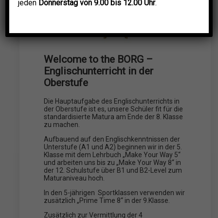
jeden
Donnerstag von 9.00 bis 12.00 Uhr
.
Welcome to the BORG –
Englischunterricht in der
Oberstufe
Die Hauptaufgabe des Englischunterrichts in
der Oberstufe ist es, unsere Schüler fit für die
standardisierte Matura am Ende der 8. Klasse
zu machen.
Aufbauend auf den Englischkenntnissen der
Unterstufe (A1 und A2) beginnen wir in der 5.
Klasse mit dem Lehrbuch „Make Your Way 5“
und arbeiten uns bis zu „Make Your Way 8“ in
der 12. Schulstufe über B1 und B2-Level zum
Maturaniveau hoch.
In den 5-jährigen Sportklassen verwenden wir
zusätzlich „Prime Time 8“ in der 9.Klasse.
Zusätzlich zur Vermittlung der 4