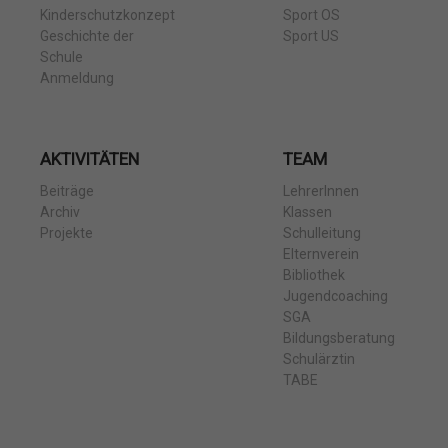
Kinderschutzkonzept
Sport OS
Geschichte der
Sport US
Schule
Anmeldung
AKTIVITÄTEN
TEAM
Beiträge
LehrerInnen
Archiv
Klassen
Projekte
Schulleitung
Elternverein
Bibliothek
Jugendcoaching
SGA
Bildungsberatung
Schulärztin
TABE