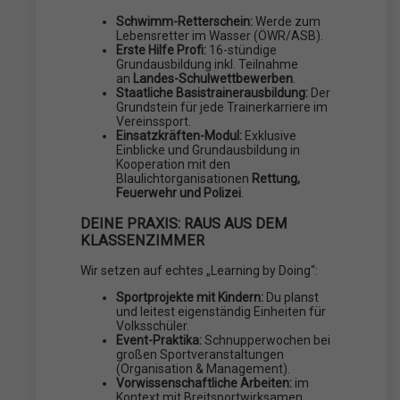
Schwimm-Retterschein:
Werde zum
Lebensretter im Wasser (ÖWR/ASB).
Erste Hilfe Profi:
16-stündige
Grundausbildung inkl. Teilnahme
an
Landes-Schulwettbewerben
.
Staatliche Basistrainerausbildung:
Der
Grundstein für jede Trainerkarriere im
Vereinssport.
Einsatzkräften-Modul:
Exklusive
Einblicke und Grundausbildung in
Kooperation mit den
Blaulichtorganisationen
Rettung,
Feuerwehr und
Polizei
.
DEINE PRAXIS: RAUS AUS DEM
KLASSENZIMMER
Wir setzen auf echtes „Learning by Doing“:
Sportprojekte mit Kindern:
Du planst
und leitest eigenständig Einheiten für
Volksschüler.
Event-Praktika:
Schnupperwochen bei
großen Sportveranstaltungen
(Organisation & Management).
Vorwissenschaftliche Arbeiten:
im
Kontext mit Breitsportwirksamen