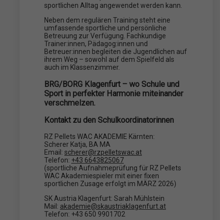
sportlichen Alltag angewendet werden kann.
Neben dem regulären Training steht eine
umfassende sportliche und persönliche
Betreuung zur Verfügung. Fachkundige
Trainer:innen, Pädagog:innen und
Betreuer:innen begleiten die Jugendlichen auf
ihrem Weg – sowohl auf dem Spielfeld als
auch im Klassenzimmer.
BRG/BORG Klagenfurt – wo Schule und
Sport in perfekter Harmonie miteinander
verschmelzen.
Kontakt zu den Schulkoordinatorinnen
RZ Pellets WAC AKADEMIE Kärnten:
Scherer Katja, BA MA
Email:
scherer@rzpelletswac.at
Telefon:
+43 6643825067
(sportliche Aufnahmeprüfung für RZ Pellets
WAC Akademiespieler mit einer fixen
sportlichen Zusage erfolgt im MÄRZ 2026)
SK Austria Klagenfurt: Sarah Mühlstein
Mail:
akademie@skaustriaklagenfurt.at
Telefon: +43 650 9901702