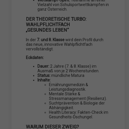
Wettkampf-Spirit:
Teilnahme an einer
Vielzahl von Schulsportwettkämpfen in
ganz Österreich.
DER THEORETISCHE TURBO:
WAHLPFLICHTFACH
„GESUNDES
LEBEN“
In der
7. und 8. Klasse
wird dein Profil durch
das neue, innovative Wahlpflichtfach
vervollständigt.
Eckdaten:
Dauer:
2 Jahre (7. & 8. Klasse) im
Ausmaß von je 2 Wochenstunden.
Status:
mündliche Matura
Inhalte:
Ernährungsmedizin &
Leistungsdiagnostik.
Mentale Stärke &
Stressmanagement (Resilienz).
Suchtprävention & Biologie der
Abhängigkeit.
Health Literacy: Fakten-Check im
Gesundheits-Dschungel.
WARUM DIESER ZWEIG?