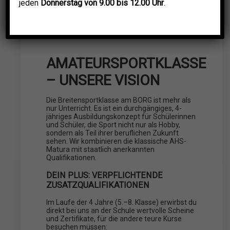
jeden
Donnerstag von 9.00 bis 12.00 Uhr
.
AMATEURSPORTKLASSE
– UNSERE VISION
Die Breitensportklasse am BORG ist mehr als
nur Unterricht. Es ist ein durchgängiges, 4-
jähriges Ausbildungskonzept für Schülerinnen
und Schüler, die Sport nicht nur als Hobby,
sondern als Teil ihrer beruflichen Zukunft
sehen. Wir kombinieren die klassische AHS-
Matura mit staatlich anerkannten
Qualifikationen.
DEIN PLUS: VERPFLICHTENDE
ZUSATZQUALIFIKATIONEN
Im Laufe der 4 Jahre (5.–8. Klasse) erwirbst du
direkt bei uns an der Schule wertvolle Scheine
und Zertifikate, für die andere teure Kurse
besuchen müssen: